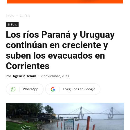
Inicio
El Pais
El Pais
Los ríos Paraná y Uruguay
continúan en creciente y
suben los evacuados en
Corrientes
Por
Agencia Telam
-
2 noviembre, 2023
WhatsApp
+ Seguinos en Google