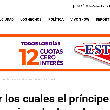
C
10.5
Villa Carlos Paz, A
A CIUDAD
LOS HECHOS
POLÍTICA
VIVO SHOW
DEPORTE
ncipe Harry obtendrá una herencia superior...
 los cuales el príncip