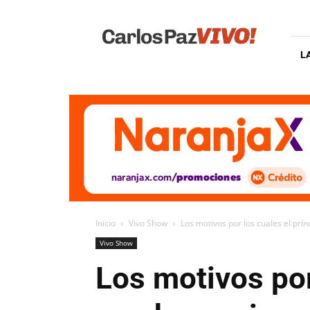
Carlos
Paz
Vivo
L
Inicio
Vivo Show
Los motivos por los cuales el prí
Vivo Show
Los motivos por