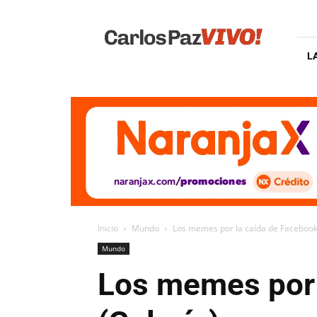
Carlos
Paz
Vivo
L
Inicio
Mundo
Los memes por la caída de Facebook
Mundo
Los memes por 