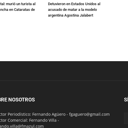
al: murió un turista al
Detuvieron en Estados Unidos al
ancha en Cataratas de
acusado de matar a la modelo
argentina Agostina Jalabert
BRE NOSOTROS
S
ctor Periodístico: Fernando Agüero -
fgaguero@gmail.com
ctor Comercial: Fernando Villa -
ando.villa@fmazul.com