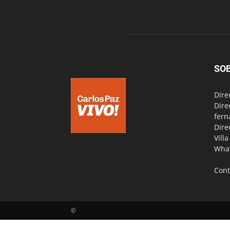
SO
Dire
Dire
fern
Dire
Vill
Wha
Cont
©