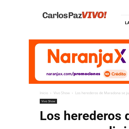
Carlos
Paz
Vivo
L
Inicio
Vivo Show
Los herederos de Maradona se jun
Vivo Show
Los herederos 