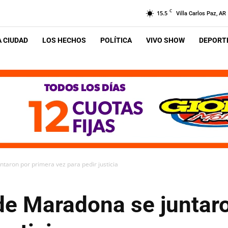
C
15.5
Villa Carlos Paz, AR
A CIUDAD
LOS HECHOS
POLÍTICA
VIVO SHOW
DEPORTE
taron por primera vez para pedir justicia
de Maradona se juntar