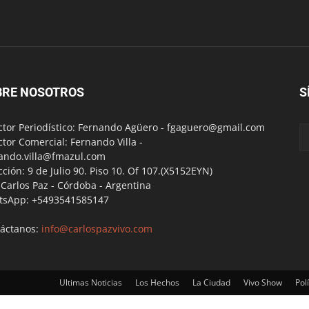
BRE NOSOTROS
S
ctor Periodístico: Fernando Agüero -
fgaguero@gmail.com
ctor Comercial: Fernando Villa -
ando.villa@fmazul.com
cción: 9 de Julio 90. Piso 10. Of 107.(X5152EYN)
a Carlos Paz - Córdoba - Argentina
tsApp: +5493541585147
áctanos:
info@carlospazvivo.com
Ultimas Noticias
Los Hechos
La Ciudad
Vivo Show
Polí