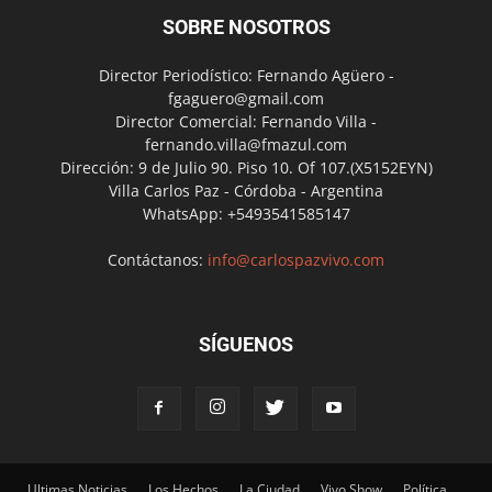
SOBRE NOSOTROS
Director Periodístico: Fernando Agüero -
fgaguero@gmail.com
Director Comercial: Fernando Villa -
fernando.villa@fmazul.com
Dirección: 9 de Julio 90. Piso 10. Of 107.(X5152EYN)
Villa Carlos Paz - Córdoba - Argentina
WhatsApp: +5493541585147
Contáctanos:
info@carlospazvivo.com
SÍGUENOS
Ultimas Noticias
Los Hechos
La Ciudad
Vivo Show
Política