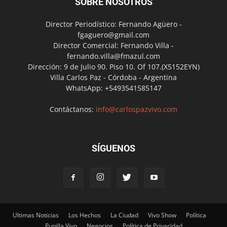
SOBRE NOSOTROS
Director Periodístico: Fernando Agüero -
fgaguero@gmail.com
Director Comercial: Fernando Villa -
fernando.villa@fmazul.com
Dirección: 9 de Julio 90. Piso 10. Of 107.(X5152EYN)
Villa Carlos Paz - Córdoba - Argentina
WhatsApp: +5493541585147
Contáctanos:
info@carlospazvivo.com
SÍGUENOS
Ultimas Noticias
Los Hechos
La Ciudad
Vivo Show
Política
Punilla Vivo
Negocios
Política de Privacidad