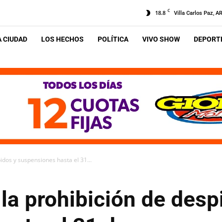
C
18.8
Villa Carlos Paz, A
A CIUDAD
LOS HECHOS
POLÍTICA
VIVO SHOW
DEPORTE
idos y suspensiones hasta el 31...
 la prohibición de desp