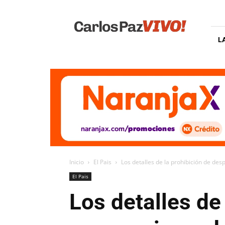
Carlos
Paz
Vivo
L
Inicio
El Pais
Los detalles de la prohibición de desp
El Pais
Los detalles de