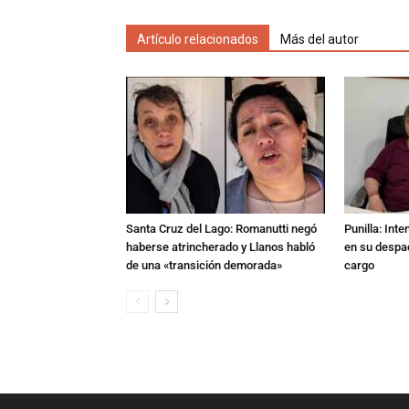
Artículo relacionados
Más del autor
Santa Cruz del Lago: Romanutti negó
Punilla: Int
haberse atrincherado y Llanos habló
en su despac
de una «transición demorada»
cargo