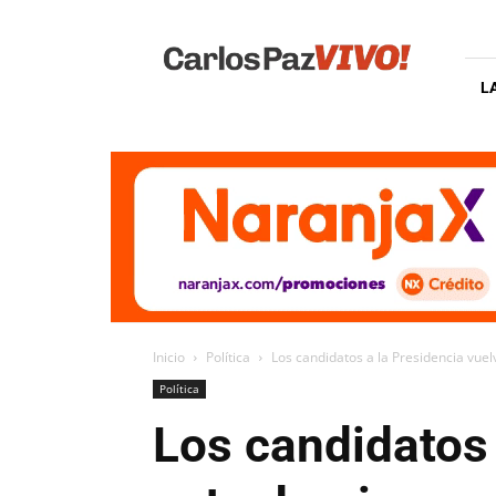
Carlos
Paz
Vivo
L
Inicio
Política
Los candidatos a la Presidencia vuelv
Política
Los candidatos 