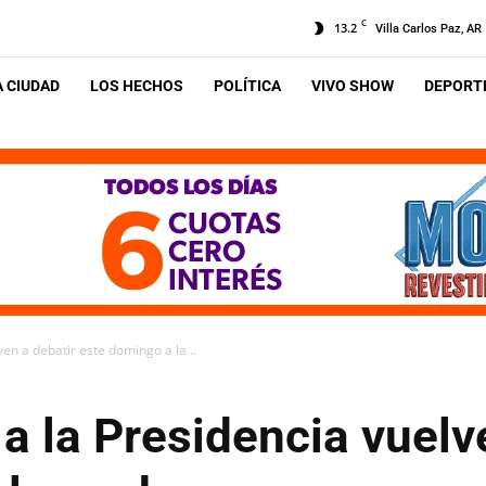
C
13.2
Villa Carlos Paz, AR
A CIUDAD
LOS HECHOS
POLÍTICA
VIVO SHOW
DEPORTE
en a debatir este domingo a la...
a la Presidencia vuelv