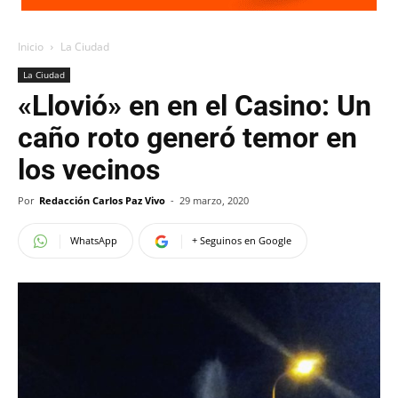
Inicio
La Ciudad
La Ciudad
«Llovió» en en el Casino: Un
caño roto generó temor en
los vecinos
Por
Redacción Carlos Paz Vivo
-
29 marzo, 2020
WhatsApp
+ Seguinos en Google