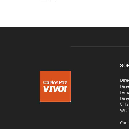
SO
Dire
Dire
fern
Dire
Vill
Wha
Cont