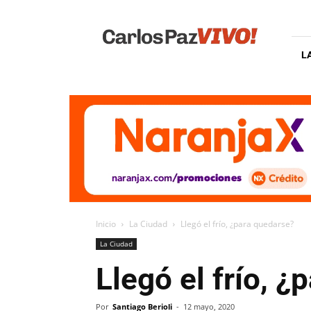
Carlos
Paz
Vivo
L
Inicio
La Ciudad
Llegó el frío, ¿para quedarse?
La Ciudad
Llegó el frío, 
Por
Santiago Berioli
-
12 mayo, 2020