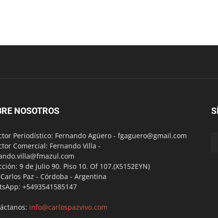
BRE NOSOTROS
S
ctor Periodístico: Fernando Agüero -
fgaguero@gmail.com
ctor Comercial: Fernando Villa -
ando.villa@fmazul.com
cción: 9 de Julio 90. Piso 10. Of 107.(X5152EYN)
a Carlos Paz - Córdoba - Argentina
tsApp: +5493541585147
áctanos:
info@carlospazvivo.com