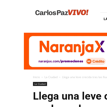
Carlos
Paz
Vivo
L
Inicio
La Ciudad
Llega una leve crecida tras las ll
La Ciudad
Llega una leve c