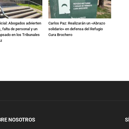
dicial: Abogados advierten
Carlos Paz: Realizarán un «Abrazo
 falta de personal y un
solidario» en defensa del Refugio
apsado en los Tribunales
Cura Brochero
az
BRE NOSOTROS
S