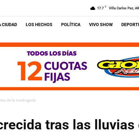
C
17.7
Villa Carlos Paz, A
A CIUDAD
LOS HECHOS
POLÍTICA
VIVO SHOW
DEPORTE
uvias de la madrugada
recida tras las lluvias 