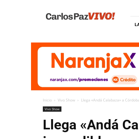
Carlos
Paz
Vivo
L
Inicio
Vivo Show
Llega «Andá Calabaza» a Córdoba:
Vivo Show
Llega «Andá Ca