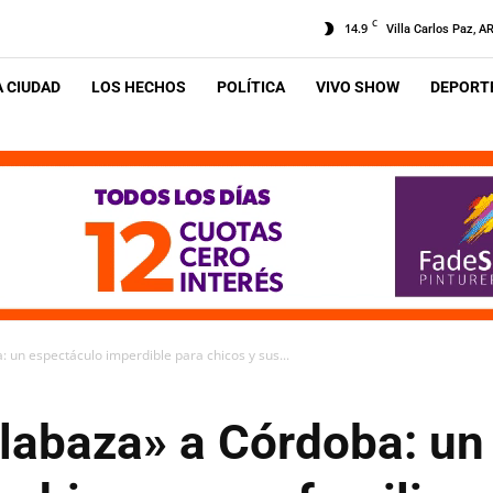
C
14.9
Villa Carlos Paz, A
A CIUDAD
LOS HECHOS
POLÍTICA
VIVO SHOW
DEPORTE
 un espectáculo imperdible para chicos y sus...
labaza» a Córdoba: un