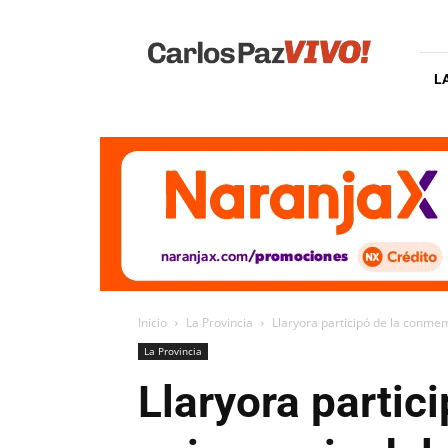
Carlos
Paz
Vivo
L
Inicio
La Provincia
Llaryora participó de la conmem
La Provincia
Llaryora partic