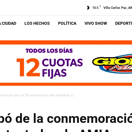
C
10.5
Villa Carlos Paz, A
A CIUDAD
LOS HECHOS
POLÍTICA
VIVO SHOW
DEPORTE
oración por el 30 aniversario del atentado a...
ipó de la conmemoració