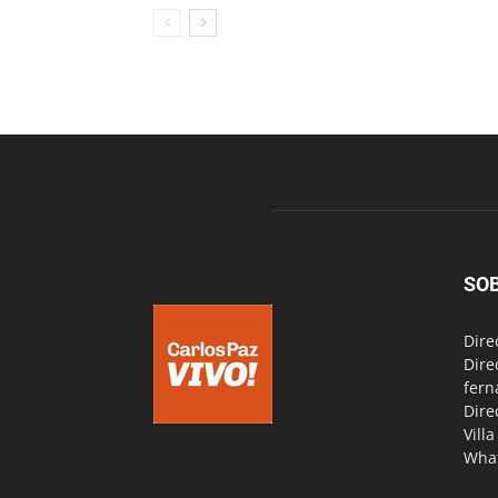
SO
Dire
Dire
fern
Dire
Vill
Wha