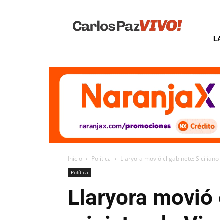
Carlos
Paz
Vivo
L
Inicio
Política
Llaryora movió el gabinete: Sicilian
Política
Llaryora movió 