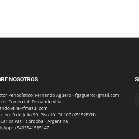
BRE NOSOTROS
S
ctor Periodístico: Fernando Agüero -
fgaguero@gmail.com
ctor Comercial: Fernando Villa -
ando.villa@fmazul.com
cción: 9 de Julio 90. Piso 10. Of 107.(X5152EYN)
a Carlos Paz - Córdoba - Argentina
tsApp: +5493541585147