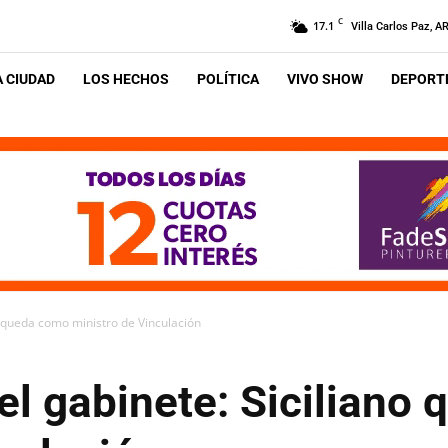
C
17.1
Villa Carlos Paz, A
A CIUDAD
LOS HECHOS
POLÍTICA
VIVO SHOW
DEPORTE
o queda como ministro de Vinculación
el gabinete: Siciliano