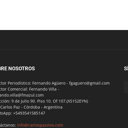
BRE NOSOTROS
S
ctor Periodístico: Fernando Agüero -
fgaguero@gmail.com
ctor Comercial: Fernando Villa -
ando.villa@fmazul.com
cción: 9 de Julio 90. Piso 10. Of 107.(X5152EYN)
a Carlos Paz - Córdoba - Argentina
tsApp: +5493541585147
áctanos:
info@carlospazvivo.com