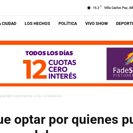
C
15.3
Villa Carlos Paz, A
A CIUDAD
LOS HECHOS
POLÍTICA
VIVO SHOW
DEPORTE
s pueden representar a los cordobeses
ue optar por quienes 