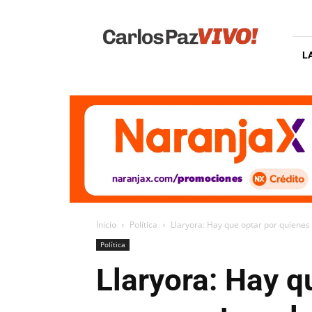
Carlos
Paz
Vivo
L
Inicio
Política
Llaryora: Hay que optar por quiene
Política
Llaryora: Hay q