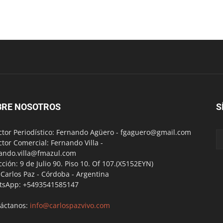
BRE NOSOTROS
S
ctor Periodístico: Fernando Agüero -
fgaguero@gmail.com
ctor Comercial: Fernando Villa -
ando.villa@fmazul.com
cción: 9 de Julio 90. Piso 10. Of 107.(X5152EYN)
a Carlos Paz - Córdoba - Argentina
tsApp: +5493541585147
áctanos:
info@carlospazvivo.com