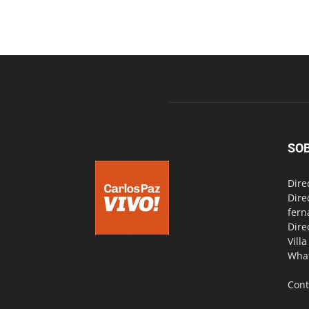
SO
Dire
Dire
fern
Dire
Vill
Wha
Cont