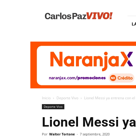
Carlos
Paz
Vivo
L
Inicio
Deporte Vivo
Lionel Messi ya entrena con el
Deporte Vivo
Lionel Messi ya
Por
Walter Tortone
-
7 septiembre, 2020