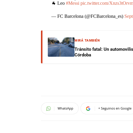
🐐 Leo
#Messi
pic.twitter.com/Xnzs3tOrv
— FC Barcelona (@FCBarcelona_es)
Sept
MIRÁ TAMBIÉN
Tránsito fatal: Un automovilis
Córdoba
WhatsApp
+ Seguinos en Google