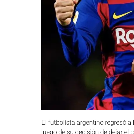
El futbolísta argentino regresó a
luego de su decisión de dejar el c