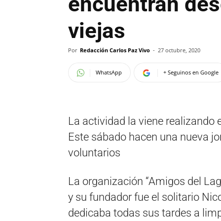
encuentran des
viejas
Por
Redacción Carlos Paz Vivo
-
27 octubre, 2020
WhatsApp
+ Seguinos en Google
La actividad la viene realizando
Este sábado hacen una nueva jo
voluntarios
La organización “Amigos del La
y su fundador fue el solitario N
dedicaba todas sus tardes a limp