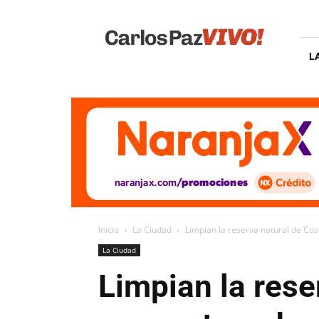
Carlos
Paz
Vivo
L
Inicio
La Ciudad
Limpian la reserva natural de Co
La Ciudad
Limpian la rese