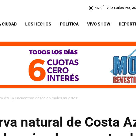
C
16.6
Villa Carlos Paz, A
A CIUDAD
LOS HECHOS
POLÍTICA
VIVO SHOW
DEPORTE
sta Azul y encuentran desde animales muertos...
rva natural de Costa A