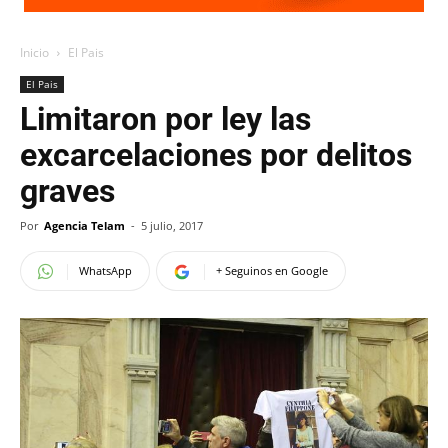
Inicio
El Pais
El Pais
Limitaron por ley las
excarcelaciones por delitos
graves
Por
Agencia Telam
-
5 julio, 2017
WhatsApp
+ Seguinos en Google