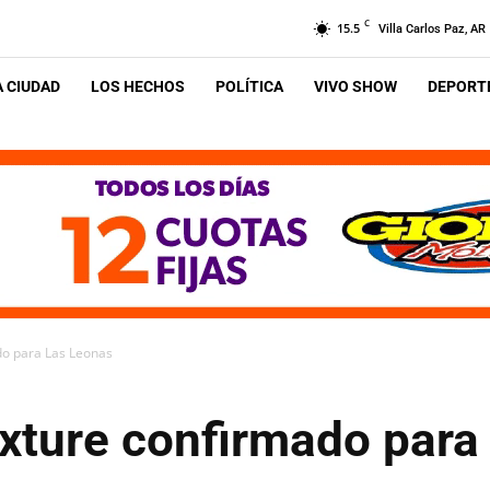
C
15.5
Villa Carlos Paz, AR
A CIUDAD
LOS HECHOS
POLÍTICA
VIVO SHOW
DEPORTE
ado para Las Leonas
ixture confirmado par