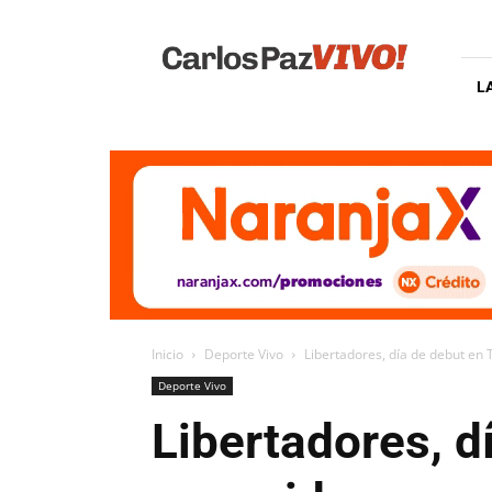
Carlos
Paz
Vivo
L
Inicio
Deporte Vivo
Libertadores, día de debut en 
Deporte Vivo
Libertadores, d