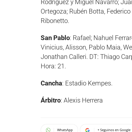
Rodríguez y Miguel Navarro; Juan 
Ortegoza; Rubén Botta, Federico 
Ribonetto.
San Pablo
: Rafael; Nahuel Ferra
Vinicius, Alisson, Pablo Maia, W
Jonathan Calleri. DT: Thiago Carp
Hora: 21.
Cancha
: Estadio Kempes.
Árbitro
: Alexis Herrera
WhatsApp
+ Seguinos en Google