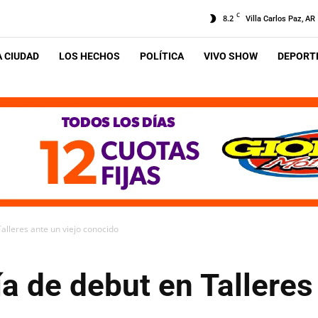
C
8.2
Villa Carlos Paz, AR
A CIUDAD
LOS HECHOS
POLÍTICA
VIVO SHOW
DEPORTE
Talleres ante un viejo conocido
ía de debut en Talleres