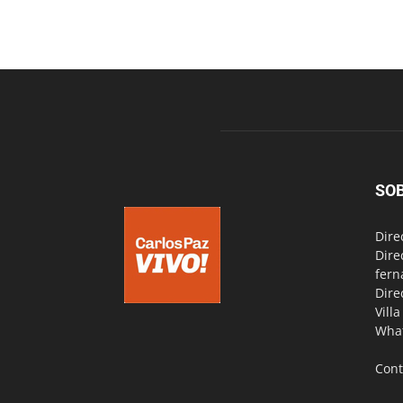
SO
Dire
Dire
fern
Dire
Vill
Wha
Cont