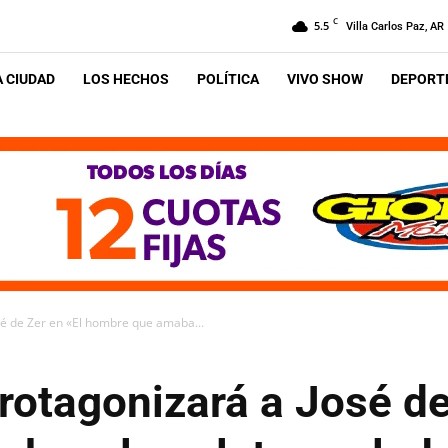
C
5.5
Villa Carlos Paz, AR
A CIUDAD
LOS HECHOS
POLÍTICA
VIVO SHOW
DEPORTE
sé de Zer en «El hombre que amaba...
rotagonizará a José de