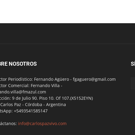
BRE NOSOTROS
S
ctor Periodístico: Fernando Agüero -
fgaguero@gmail.com
ctor Comercial: Fernando Villa -
ando.villa@fmazul.com
cción: 9 de Julio 90. Piso 10. Of 107.(X5152EYN)
a Carlos Paz - Córdoba - Argentina
tsApp: +5493541585147
áctanos:
info@carlospazvivo.com