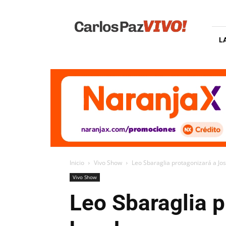
Carlos
Paz
Vivo
L
Inicio
Vivo Show
Leo Sbaraglia protagonizará a Jo
Vivo Show
Leo Sbaraglia p