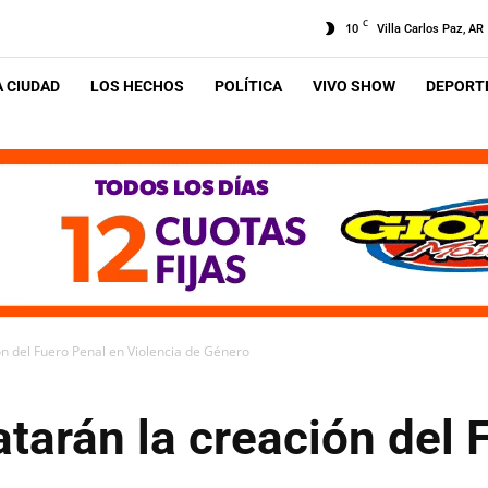
C
10
Villa Carlos Paz, AR
A CIUDAD
LOS HECHOS
POLÍTICA
VIVO SHOW
DEPORTE
ón del Fuero Penal en Violencia de Género
atarán la creación del 