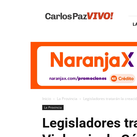
Carlos
Paz
Vivo
L
Inicio
La Provincia
Legisladores tratarán la creaci
La Provincia
Legisladores tr