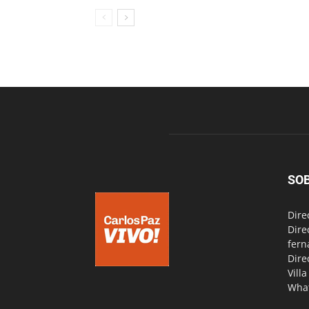
SO
Dire
Dire
fern
Dire
Vill
Wha