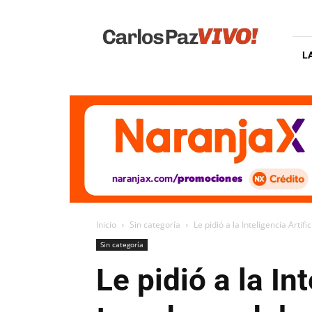
Carlos
Paz
Vivo
L
Inicio
Sin categoría
Le pidió a la Inteligencia Artif
Sin categoría
Le pidió a la In