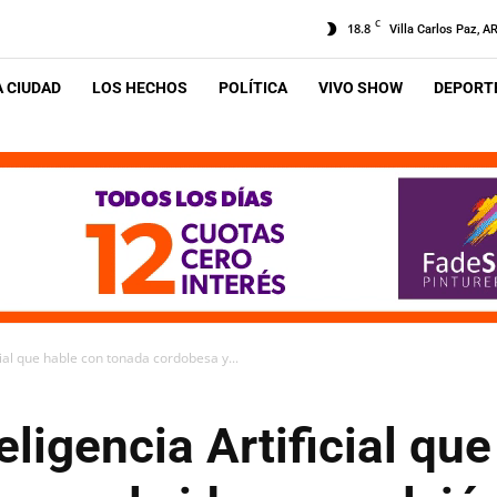
C
18.8
Villa Carlos Paz, A
A CIUDAD
LOS HECHOS
POLÍTICA
VIVO SHOW
DEPORTE
icial que hable con tonada cordobesa y...
teligencia Artificial qu