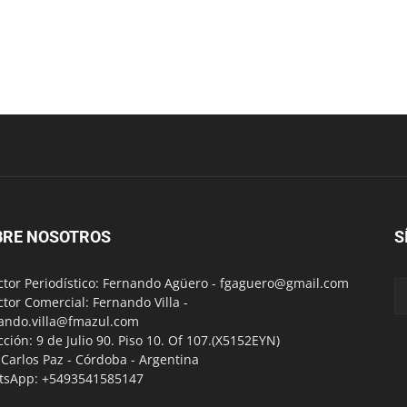
BRE NOSOTROS
S
ctor Periodístico: Fernando Agüero -
fgaguero@gmail.com
ctor Comercial: Fernando Villa -
ando.villa@fmazul.com
cción: 9 de Julio 90. Piso 10. Of 107.(X5152EYN)
a Carlos Paz - Córdoba - Argentina
tsApp: +5493541585147