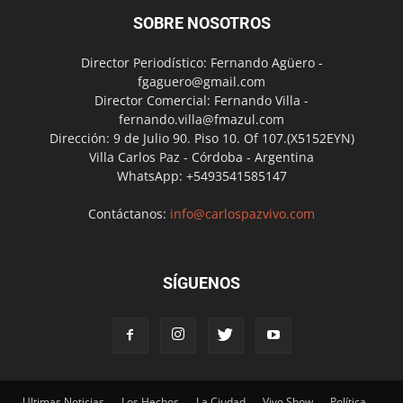
SOBRE NOSOTROS
Director Periodístico: Fernando Agüero -
fgaguero@gmail.com
Director Comercial: Fernando Villa -
fernando.villa@fmazul.com
Dirección: 9 de Julio 90. Piso 10. Of 107.(X5152EYN)
Villa Carlos Paz - Córdoba - Argentina
WhatsApp: +5493541585147
Contáctanos:
info@carlospazvivo.com
SÍGUENOS
Ultimas Noticias
Los Hechos
La Ciudad
Vivo Show
Política