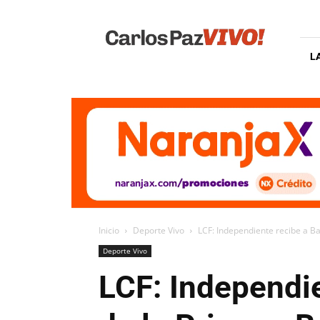
Carlos
Paz
Vivo
L
Inicio
Deporte Vivo
LCF: Independiente recibe a Ban
Deporte Vivo
LCF: Independie