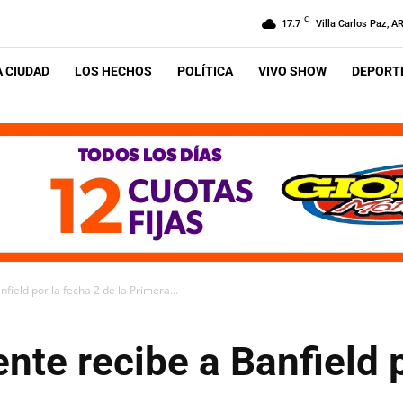
C
17.7
Villa Carlos Paz, A
A CIUDAD
LOS HECHOS
POLÍTICA
VIVO SHOW
DEPORTE
field por la fecha 2 de la Primera...
nte recibe a Banfield p