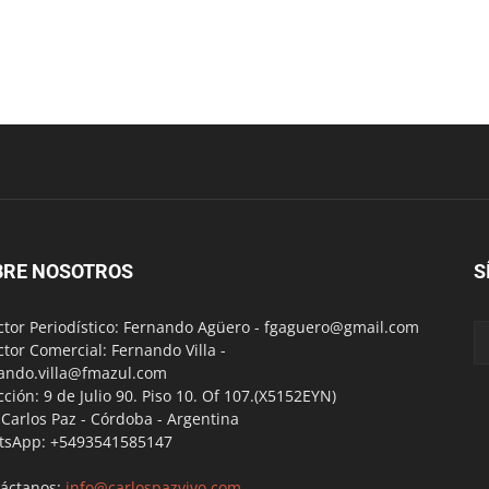
BRE NOSOTROS
S
ctor Periodístico: Fernando Agüero -
fgaguero@gmail.com
ctor Comercial: Fernando Villa -
ando.villa@fmazul.com
cción: 9 de Julio 90. Piso 10. Of 107.(X5152EYN)
a Carlos Paz - Córdoba - Argentina
tsApp: +5493541585147
áctanos:
info@carlospazvivo.com