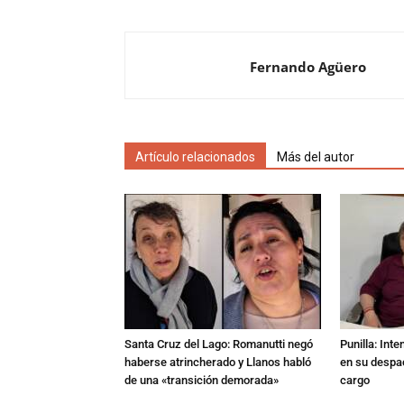
Fernando Agüero
Artículo relacionados
Más del autor
Santa Cruz del Lago: Romanutti negó
Punilla: Int
haberse atrincherado y Llanos habló
en su despac
de una «transición demorada»
cargo