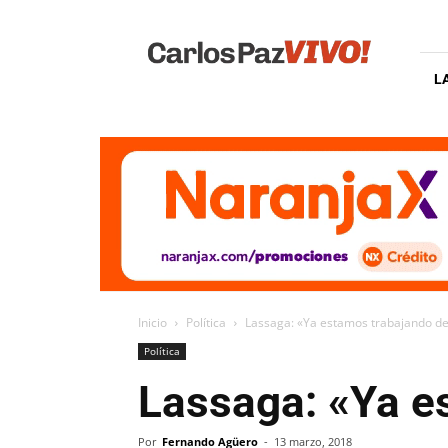
Carlos
Paz
Vivo
L
Inicio
Política
Lassaga: «Ya estamos trabajando de
Política
Lassaga: «Ya e
Por
Fernando Agüero
-
13 marzo, 2018