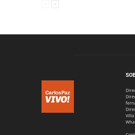
SO
Dire
Dire
fern
Dire
Vill
Wha
Cont