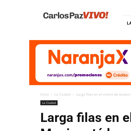
Carlos
Paz
Vivo
L
Inicio
La Ciudad
Larga filas en el centro de testeo 
La Ciudad
Larga filas en 