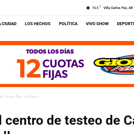
C
15.5
Villa Carlos Paz, AR
A CIUDAD
LOS HECHOS
POLÍTICA
VIVO SHOW
DEPORTE
de Carlos Paz: La Muni...
el centro de testeo de C