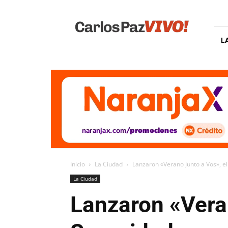
Carlos
Paz
Vivo
L
Inicio
La Ciudad
Lanzaron «Verano Junto a Vos», el
La Ciudad
Lanzaron «Veran