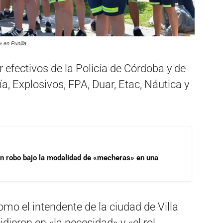
 en Punilla.
 efectivos de la Policía de Córdoba y de
ía, Explosivos, FPA, Duar, Etac, Náutica y
un robo bajo la modalidad de «mecheras» en una
omo el intendente de la ciudad de Villa
idieron en «la necesidad» y «el rol