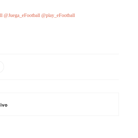
ll
@Juega_eFootball
@play_eFootball
Vivo