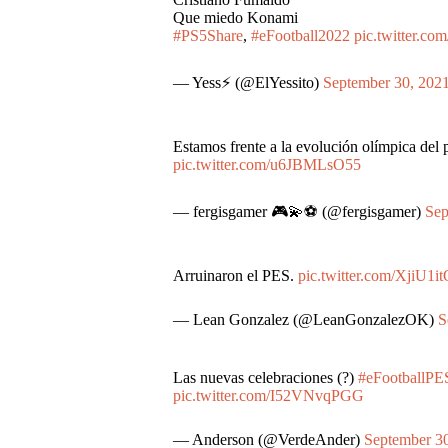
Que miedo Konami
#PS5Share
,
#eFootball2022
pic.twitter.c
— Yess⚡ (@ElYessito)
September 30, 202
Estamos frente a la evolución olímpica del 
pic.twitter.com/u6JBMLsO55
— fergisgamer 🎮💫⚽ (@fergisgamer)
Sep
Arruinaron el PES.
pic.twitter.com/XjiU1i
— Lean Gonzalez (@LeanGonzalezOK)
S
Las nuevas celebraciones (?)
#eFootballPE
pic.twitter.com/I52VNvqPGG
— Anderson (@VerdeAnder)
September 3