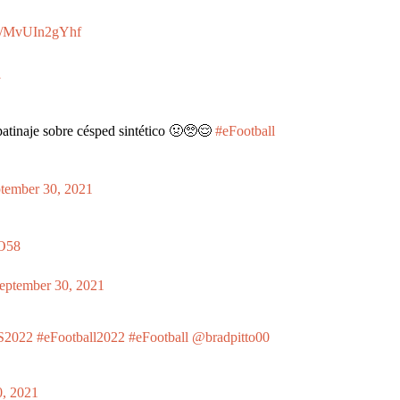
om/MvUIn2gYhf
1
patinaje sobre césped sintético 🤢🥺😌
#eFootball
tember 30, 2021
tO58
eptember 30, 2021
S2022
#eFootball2022
#eFootball
@bradpitto00
0, 2021