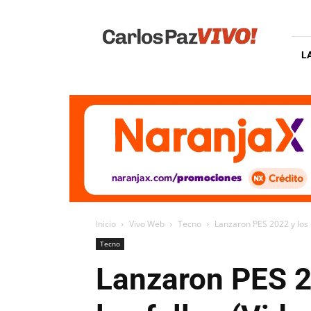
Carlos
Paz
Vivo
L
Inicio
Vivo Web
Tecno
Lanzaron PES 2022 y los 
Tecno
Lanzaron PES 2