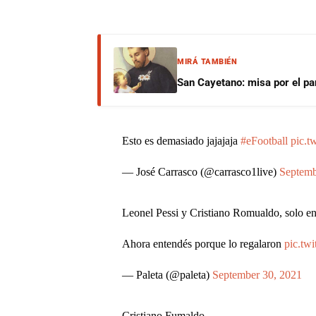
MIRÁ TAMBIÉN
San Cayetano: misa por el pan
Esto es demasiado jajajaja
#eFootball
pic.t
— José Carrasco (@carrasco1live)
Septemb
Leonel Pessi y Cristiano Romualdo, solo e
Ahora entendés porque lo regalaron
pic.tw
— Paleta (@paleta)
September 30, 2021
Cristiano Fumaldo