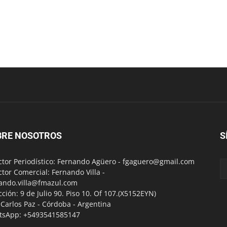
BRE NOSOTROS
S
ctor Periodístico: Fernando Agüero -
fgaguero@gmail.com
ctor Comercial: Fernando Villa -
ando.villa@fmazul.com
cción: 9 de Julio 90. Piso 10. Of 107.(X5152EYN)
a Carlos Paz - Córdoba - Argentina
tsApp: +5493541585147