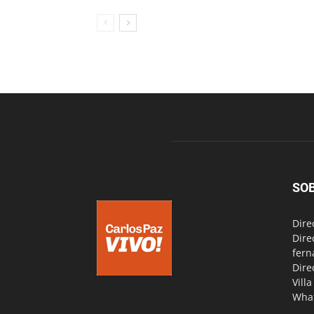
SO
Dire
Dire
fern
Dire
Vill
Wha