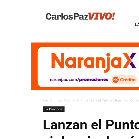
Carlos
Paz
Vivo
L
Inicio
La Provincia
Lanzan el Punto Mujer Córdoba,
La Provincia
Lanzan el Punt