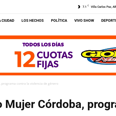
C
7.1
Villa Carlos Paz, A
A CIUDAD
LOS HECHOS
POLÍTICA
VIVO SHOW
DEPORTE
 programa contra la violencia de género
o Mujer Córdoba, progr