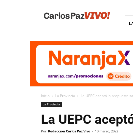
Carlos
Paz
Vivo
L
Inicio
La Provincia
La UEPC aceptó la propuesta sa
La Provincia
La UEPC aceptó 
Por
Redacción Carlos Paz Vivo
-
10 marzo, 2022