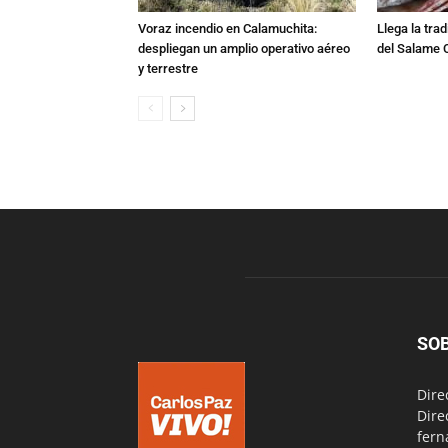
Voraz incendio en Calamuchita:
Llega la tra
despliegan un amplio operativo aéreo
del Salame 
y terrestre
SO
Dire
Dire
fern