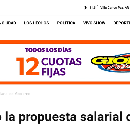
C
11.6
Villa Carlos Paz, AR
A CIUDAD
LOS HECHOS
POLÍTICA
VIVO SHOW
DEPORTE
larial del Gobierno
la propuesta salarial 