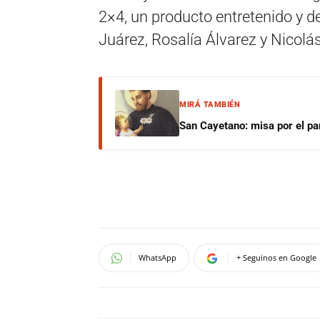
2×4, un producto entretenido y d
Juárez, Rosalía Álvarez y Nicolá
MIRÁ TAMBIÉN
San Cayetano: misa por el pan
WhatsApp
+ Seguinos en Google