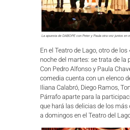
La apuesta de DABOPE con Peter y Paula otra vez juntos en e
En el Teatro de Lago, otro de lo
noche del martes: se trata de la
Con Pedro Alfonso y Paula Chaves
comedia cuenta con un elenco de f
Iliana Calabró, Diego Ramos, To
Párrafo aparte para la participac
que hará las delicias de los más
a domingos en el Teatro del Lago