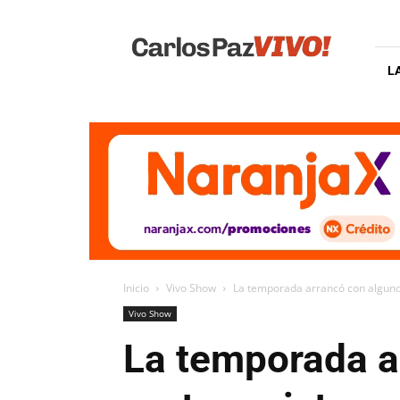
Carlos
Paz
Vivo
L
Inicio
Vivo Show
La temporada arrancó con algunos
Vivo Show
La temporada a