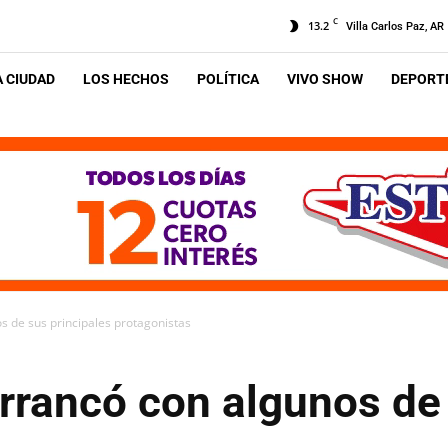
C
13.2
Villa Carlos Paz, AR
A CIUDAD
LOS HECHOS
POLÍTICA
VIVO SHOW
DEPORTE
 de sus principales protagonistas
rrancó con algunos de 