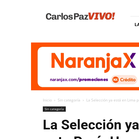
Carlos
Paz
Vivo
L
Inicio
Sin categoría
La Selección ya está en Lima p
Sin categoría
La Selección ya