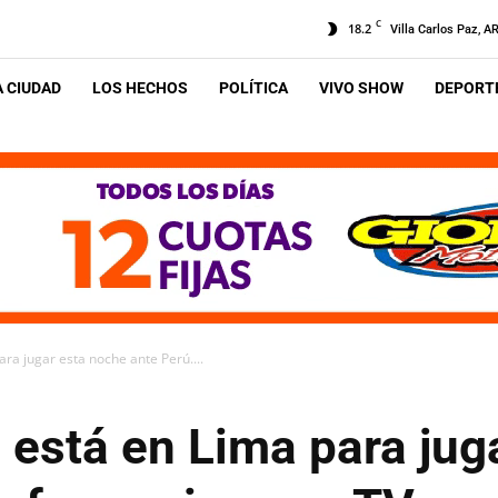
C
18.2
Villa Carlos Paz, A
A CIUDAD
LOS HECHOS
POLÍTICA
VIVO SHOW
DEPORTE
ara jugar esta noche ante Perú....
 está en Lima para jug