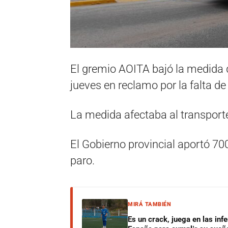
El gremio AOITA bajó la medida d
jueves en reclamo por la falta d
La medida afectaba al transporte
El Gobierno provincial aportó 70
paro.
MIRÁ TAMBIÉN
Es un crack, juega en las infe