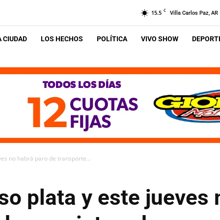
C
15.5
Villa Carlos Paz, AR
A CIUDAD
LOS HECHOS
POLÍTICA
VIVO SHOW
DEPORTE
ves no habrá paro de transporte...
so plata y este jueves