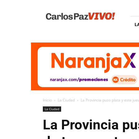
Carlos
Paz
Vivo
L
Inicio
La Ciudad
La Provincia puso plata y este jue
La Ciudad
La Provincia pu