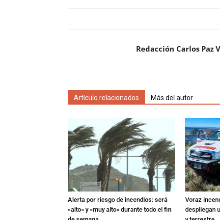
Redacción Carlos Paz 
Artículo relacionados
Más del autor
Alerta por riesgo de incendios: será
Voraz incen
«alto» y «muy alto» durante todo el fin
despliegan u
de semana
y terrestre