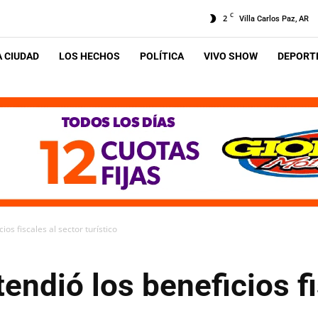
C
2
Villa Carlos Paz, AR
A CIUDAD
LOS HECHOS
POLÍTICA
VIVO SHOW
DEPORTE
ios fiscales al sector turístico
tendió los beneficios fi