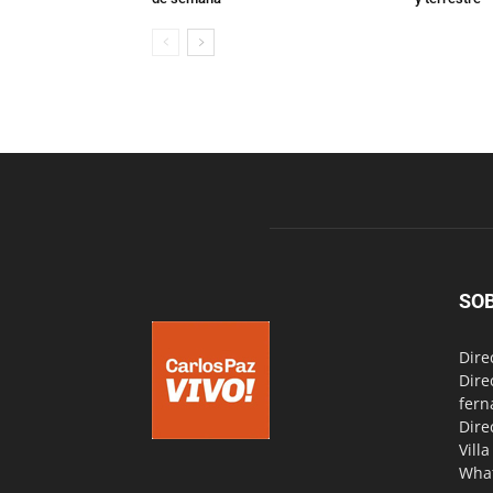
SO
Dire
Dire
fern
Dire
Vill
Wha