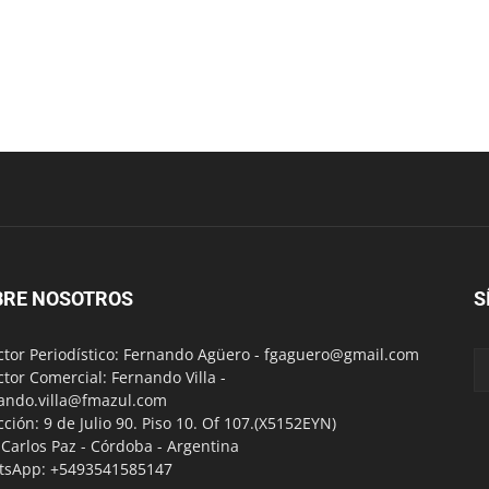
BRE NOSOTROS
S
ctor Periodístico: Fernando Agüero -
fgaguero@gmail.com
ctor Comercial: Fernando Villa -
ando.villa@fmazul.com
cción: 9 de Julio 90. Piso 10. Of 107.(X5152EYN)
a Carlos Paz - Córdoba - Argentina
tsApp: +5493541585147