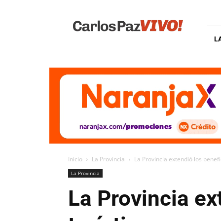
Carlos
Paz
Vivo
L
Inicio
La Provincia
La Provincia extendió los benefic
La Provincia
La Provincia ex