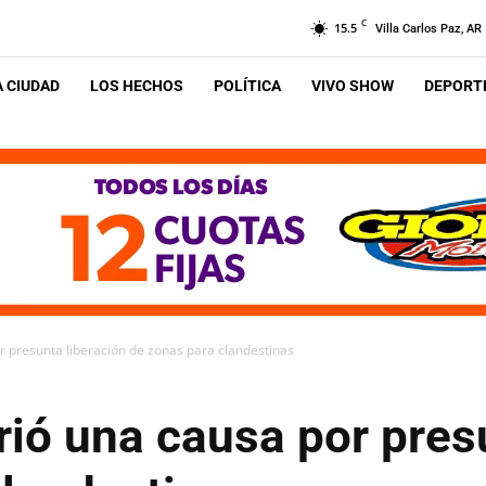
C
15.5
Villa Carlos Paz, AR
A CIUDAD
LOS HECHOS
POLÍTICA
VIVO SHOW
DEPORTE
r presunta liberación de zonas para clandestinas
rió una causa por pres