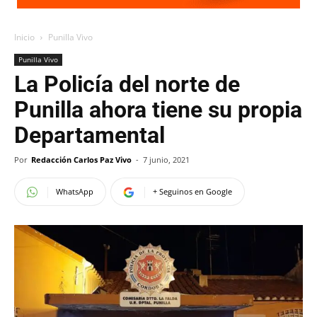
Inicio
Punilla Vivo
Punilla Vivo
La Policía del norte de
Punilla ahora tiene su propia
Departamental
Por
Redacción Carlos Paz Vivo
-
7 junio, 2021
WhatsApp
+ Seguinos en Google