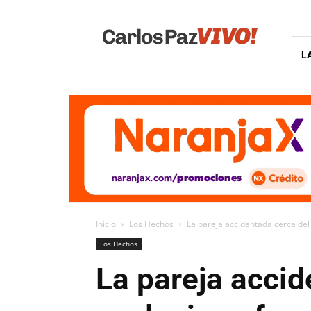
Carlos
Paz
Vivo
L
Inicio
Los Hechos
La pareja accidentada cerca de
Los Hechos
La pareja acci