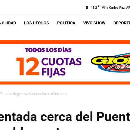
C
18.2
Villa Carlos Paz, A
A CIUDAD
LOS HECHOS
POLÍTICA
VIVO SHOW
DEPORTE
l Puente Negro evoluciona favorablemente
dentada cerca del Puen