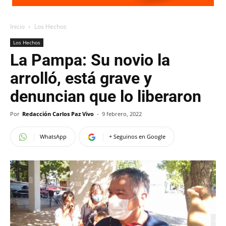
Inicio
Los Hechos
Los Hechos
La Pampa: Su novio la
arrolló, está grave y
denuncian que lo liberaron
Por
Redacción Carlos Paz Vivo
-
9 febrero, 2022
WhatsApp
+ Seguinos en Google