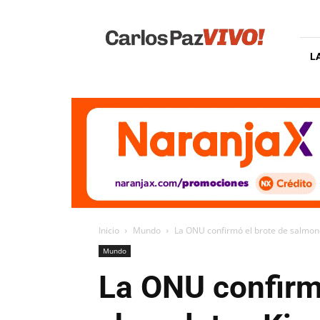
Carlos
Paz
Vivo
L
Inicio
Mundo
La ONU confirmó el brote de salmone
Mundo
La ONU confirmó