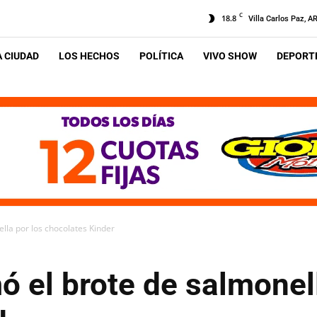
C
18.8
Villa Carlos Paz, A
A CIUDAD
LOS HECHOS
POLÍTICA
VIVO SHOW
DEPORTE
lla por los chocolates Kinder
 el brote de salmonell