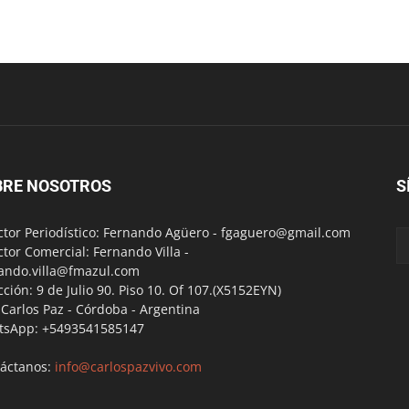
BRE NOSOTROS
S
ctor Periodístico: Fernando Agüero -
fgaguero@gmail.com
ctor Comercial: Fernando Villa -
ando.villa@fmazul.com
cción: 9 de Julio 90. Piso 10. Of 107.(X5152EYN)
a Carlos Paz - Córdoba - Argentina
tsApp: +5493541585147
áctanos:
info@carlospazvivo.com