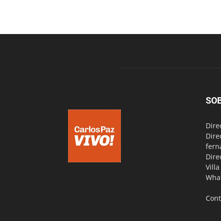
SO
Dire
Dire
fern
Dire
Vill
Wha
Cont