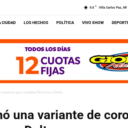
C
8.8
Villa Carlos Paz, AR
A CIUDAD
LOS HECHOS
POLÍTICA
VIVO SHOW
DEPORTE
ronavirus que combina Ómicron y Delta
ó una variante de cor