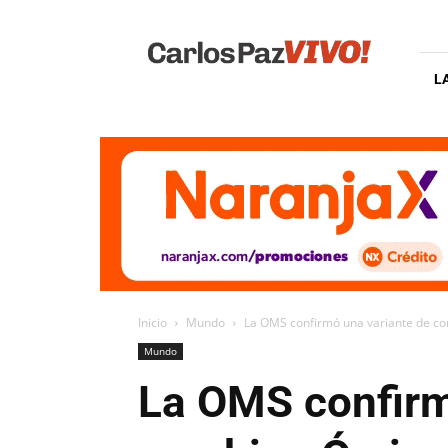
Carlos
Paz
Vivo
L
Inicio
Mundo
La OMS confirmó una variante de co
Mundo
La OMS confirm