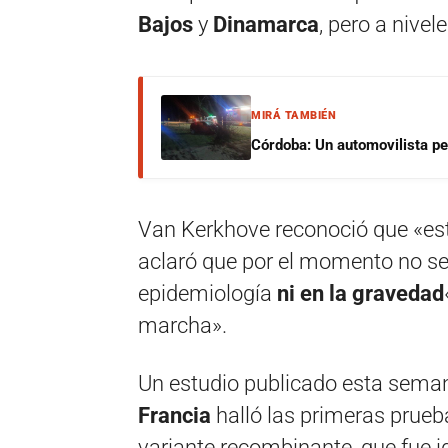
Bajos
y
Dinamarca
, pero a nive
MIRÁ TAMBIÉN
Córdoba: Un automovilista per
Van Kerkhove reconoció que «est
aclaró que por el momento no se
epidemiología
ni en la gravedad
marcha».
Un estudio publicado esta sema
Francia
halló las primeras prueba
variante recombinante, que fue i