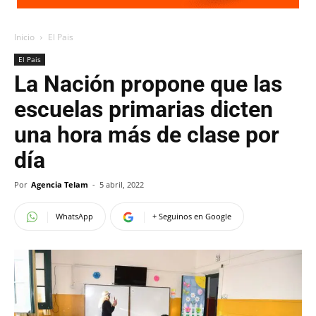
Inicio
El Pais
El Pais
La Nación propone que las
escuelas primarias dicten
una hora más de clase por
día
Por
Agencia Telam
-
5 abril, 2022
WhatsApp
+ Seguinos en Google