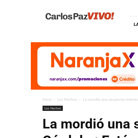
Carlos
Paz
Vivo
L
Inicio
Los Hechos
La mordió una serpiente mientra
Los Hechos
La mordió una s