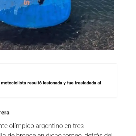
motociclista resultó lesionada y fue trasladada al
rera
e olímpico argentino en tres
la de bronce en dicho torneo, detrás del