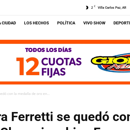
C
2
Villa Carlos Paz, AR
A CIUDAD
LOS HECHOS
POLÍTICA
VIVO SHOW
DEPORTE
uedó con la medalla de oro en...
ra Ferretti se quedó co