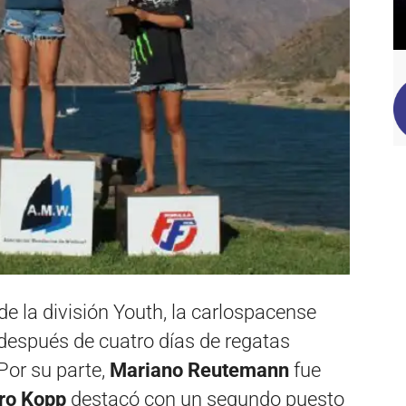
 de la división Youth, la carlospacense
después de cuatro días de regatas
Por su parte,
Mariano Reutemann
fue
o Kopp
destacó con un segundo puesto