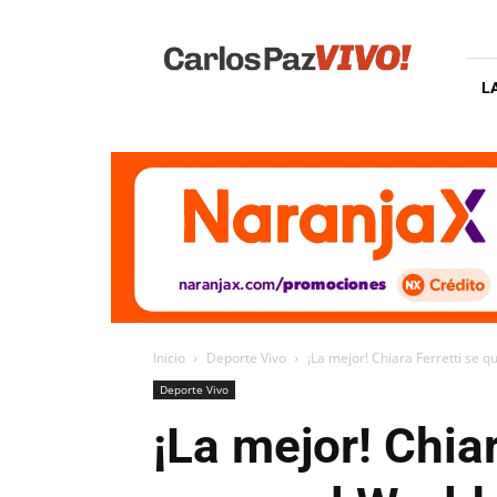
Carlos
Paz
Vivo
L
Inicio
Deporte Vivo
¡La mejor! Chiara Ferretti se q
Deporte Vivo
¡La mejor! Chia