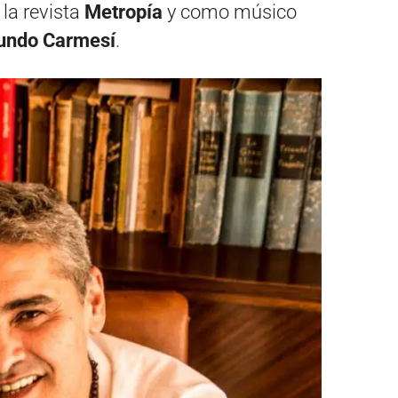
 la revista
Metropía
y como músico
undo Carmesí
.