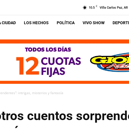
C
10.5
Villa Carlos Paz, AR
A CIUDAD
LOS HECHOS
POLÍTICA
VIVO SHOW
DEPORTE
endentes”: intrigas, misterios y fantasía
otros cuentos sorprende