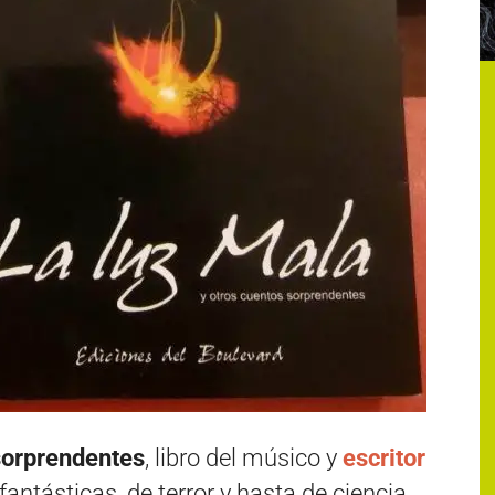
sorprendentes
, libro del músico y
escritor
 fantásticas, de terror y hasta de ciencia