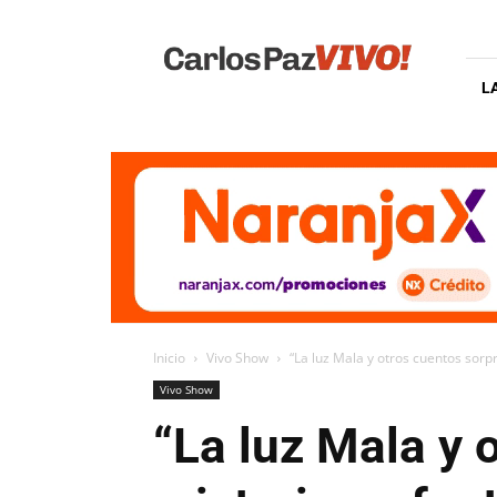
Carlos
Paz
Vivo
L
Inicio
Vivo Show
“La luz Mala y otros cuentos sorpr
Vivo Show
“La luz Mala y 