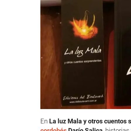
En
La luz Mala
y
otros cuentos 
cordobés
Darío Salica
, historias