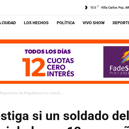
C
10.5
Villa Carlos Paz, A
A CIUDAD
LOS HECHOS
POLÍTICA
VIVO SHOW
DEPORTE
el Regimiento de Magdalena fue violado...
estiga si un soldado d