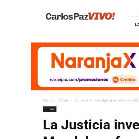
Carlos
Paz
Vivo
L
Inicio
El Pais
La Justicia investiga si un soldado d
El Pais
La Justicia inv