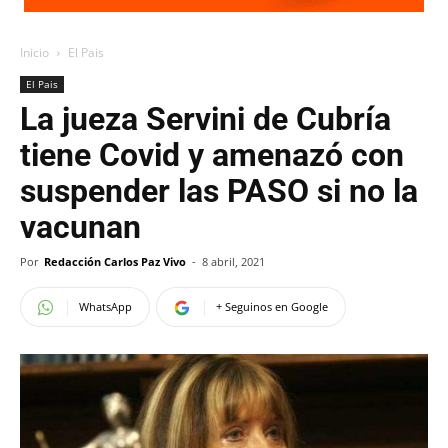
Inicio
El Pais
El Pais
La jueza Servini de Cubría
tiene Covid y amenazó con
suspender las PASO si no la
vacunan
Por
Redacción Carlos Paz Vivo
-
8 abril, 2021
WhatsApp
+ Seguinos en Google