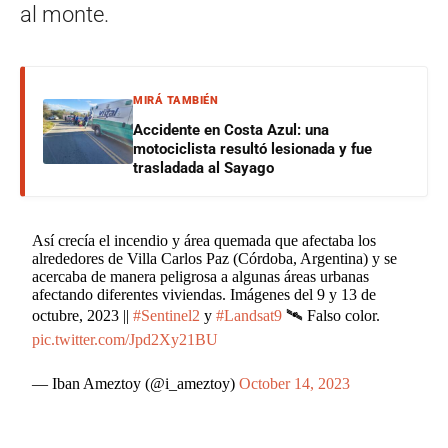
al monte.
MIRÁ TAMBIÉN
Accidente en Costa Azul: una
motociclista resultó lesionada y fue
trasladada al Sayago
Así crecía el incendio y área quemada que afectaba los
alrededores de Villa Carlos Paz (Córdoba, Argentina) y se
acercaba de manera peligrosa a algunas áreas urbanas
afectando diferentes viviendas. Imágenes del 9 y 13 de
octubre, 2023 ||
#Sentinel2
y
#Landsat9
🛰️ Falso color.
pic.twitter.com/Jpd2Xy21BU
— Iban Ameztoy (@i_ameztoy)
October 14, 2023