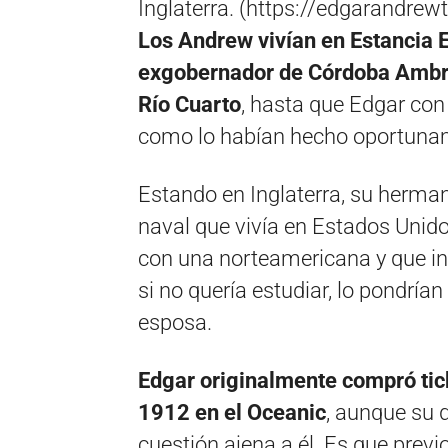
Inglaterra. (https://edgarandrew
Los Andrew vivían en Estancia E
exgobernador de Córdoba Ambro
Río Cuarto
, hasta que Edgar con 
como lo habían hecho oportuna
Estando en Inglaterra, su herman
naval que vivía en Estados Unid
con una norteamericana y que inv
si no quería estudiar, lo pondría
esposa.
Edgar originalmente compró ticke
1912 en el Oceanic
, aunque su 
cuestión ajena a él. Es que previo