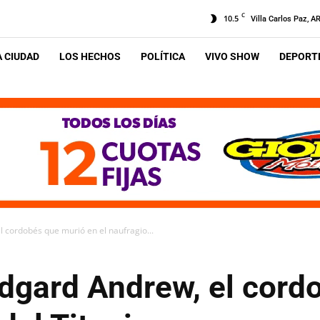
C
10.5
Villa Carlos Paz, A
A CIUDAD
LOS HECHOS
POLÍTICA
VIVO SHOW
DEPORTE
l cordobés que murió en el naufragio...
Edgard Andrew, el cor