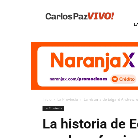
Carlos
Paz
Vivo
L
Inicio
La Provincia
La historia de Edgard Andrew, e
La Provincia
La historia de 