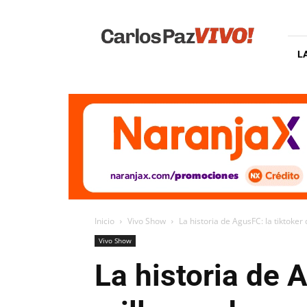
Carlos
Paz
Vivo
L
Inicio
Vivo Show
La historia de AgusFC: la tiktoker 
Vivo Show
La historia de 