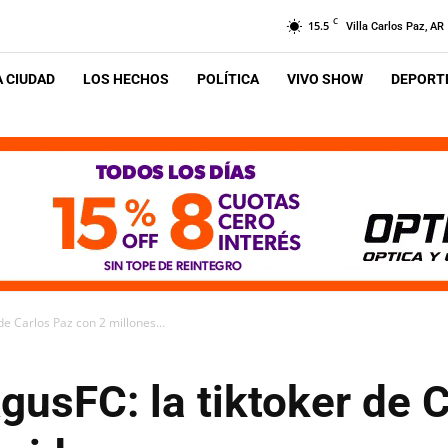
C
15.5
Villa Carlos Paz, AR
A CIUDAD
LOS HECHOS
POLÍTICA
VIVO SHOW
DEPORTE
de Carlos Paz con 2 millones...
AgusFC: la tiktoker de 