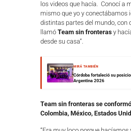
los videos que hacía. Conocí a 
mismo que yo y conectábamos igu
distintas partes del mundo, co
llamó
Team sin fronteras
y hací
desde su casa”.
MIRÁ TAMBIÉN
Córdoba fortaleció su posici
Argentina 2026
Team sin fronteras se conformó
Colombia, México, Estados Unid
“Era muy loco porque hacíamos vi